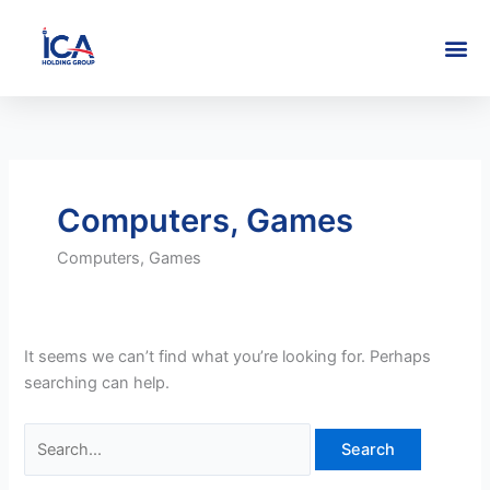
Skip
Search
to
for:
content
Computers, Games
Computers, Games
It seems we can’t find what you’re looking for. Perhaps
searching can help.