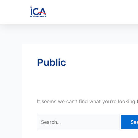
Skip
Search
to
for:
content
Public
It seems we can’t find what you’re looking 